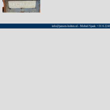
info@jansen-holten.nl - Mobiel Sjaak: +31 6 22