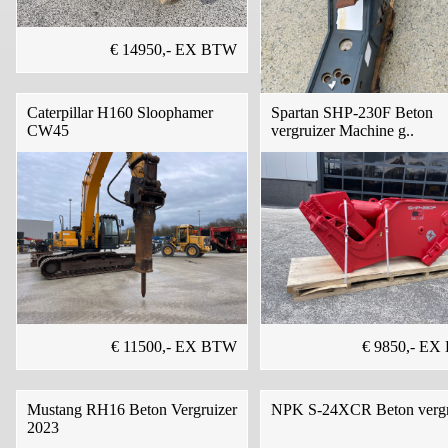
€ 14950,- EX BTW
Caterpillar H160 Sloophamer
Spartan SHP-230F Beton
CW45
vergruizer Machine g..
€ 6850,- E
€ 11500,- EX BTW
€ 9850,- E
Mustang RH16 Beton Vergruizer
NPK S-24XCR Beton vergr
2023