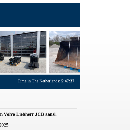
Time in The Netherlands:
5:47:37
cm Volvo Liebherr JCB aansl.
2025