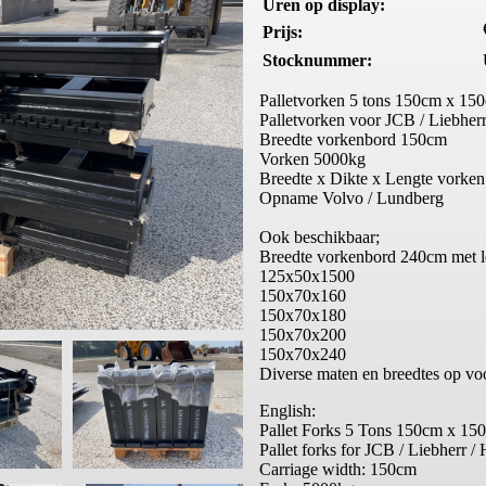
Uren op display:
Prijs:
Stocknummer:
Palletvorken 5 tons 150cm x 15
Palletvorken voor JCB / Liebherr
Breedte vorkenbord 150cm
Vorken 5000kg
Breedte x Dikte x Lengte vorke
Opname Volvo / Lundberg
Ook beschikbaar;
Breedte vorkenbord 240cm met l
125x50x1500
150x70x160
150x70x180
150x70x200
150x70x240
Diverse maten en breedtes op vo
English:
Pallet Forks 5 Tons 150cm x 15
Pallet forks for JCB / Liebherr / 
Carriage width: 150cm