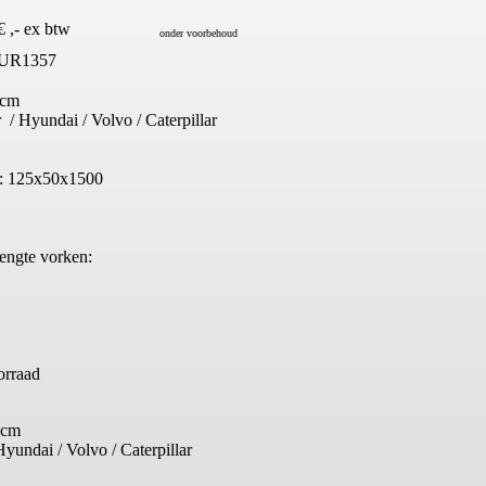
€ ,- ex btw
onder voorbehoud
UR1357
0cm
 / Hyundai / Volvo / Caterpillar
n: 125x50x1500
engte vorken:
orraad
0cm
Hyundai / Volvo / Caterpillar