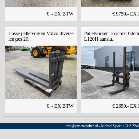
€ ,- EX BTW
€ 9750,- E
Losse palletvorken Volvo diverse
Palletvorken 165cmx100cm
lengtes 20..
L120H aanslu..
€ ,- EX BTW
€ 2650,- E
info@jansen-holten.nl - Mobiel Sjaak: +31 6 22